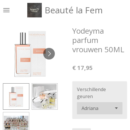
Ga
Beauté la Fem
direct
naar
de
Yodeyma
hoofdinhoud
parfum
vrouwen 50ML
€ 17,95
Verschillende
geuren