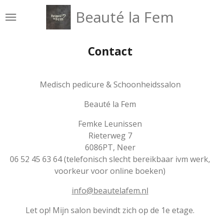
Ga
Beauté la Fem
direct
naar
de
Contact
hoofdinhoud
Medisch pedicure & Schoonheidssalon
Beauté la Fem
Femke Leunissen
Rieterweg 7
6086PT, Neer
06 52 45 63 64 (telefonisch slecht bereikbaar ivm werk,
voorkeur voor online boeken)
info@beautelafem.nl
Let op! Mijn salon bevindt zich op de 1e etage.